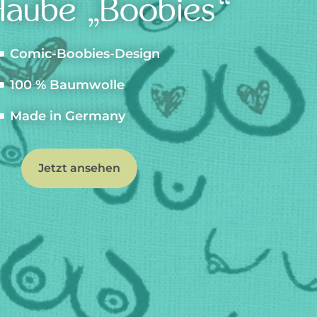
aube „Boobies“
Comic-Boobies-Design
100 % Baumwolle
Made in Germany
Jetzt ansehen