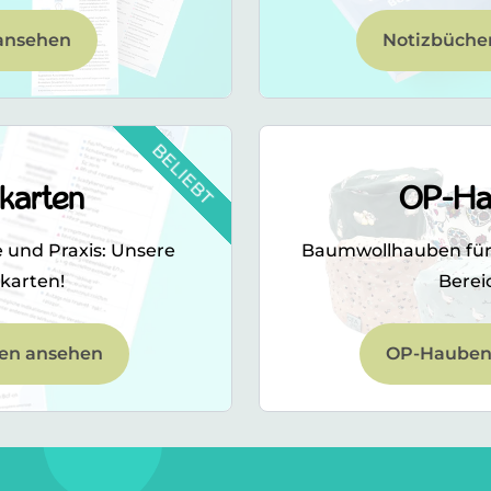
ansehen
Notizbücher
BELIEBT
karten
OP-Ha
e und Praxis: Unsere
Baumwollhauben für v
karten!
Bereic
en ansehen
OP-Hauben 