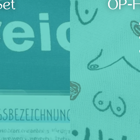
Set
OP-H
t
s