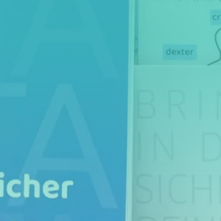
Fit im Th
Dein
StudyBook HF
Deine Prüfungen o