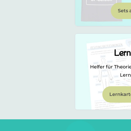
Sets 
Lern
Helfer für Theori
Lern
Lernkart