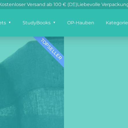
Klimaneutraler Versand in DE
Versand innerhalb 4
Kostenloser Versand ab 100 € (DE)
Liebevolle Verp
ets
StudyBooks
OP-Hauben
Kategori
TOPSELLER