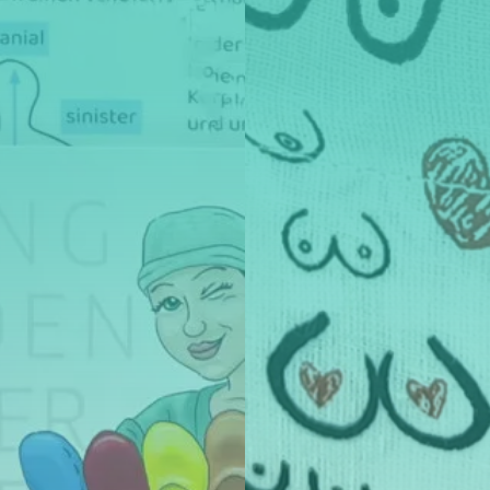
ema HF-Chirurgie? ⚡
-Chirurgie
macht Dich fit im Thema Hochfrequenzchirur
der das Examen!