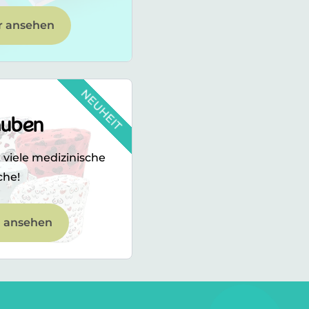
 ansehen
NEUHEIT
uben
iele medizinische
he!
ansehen