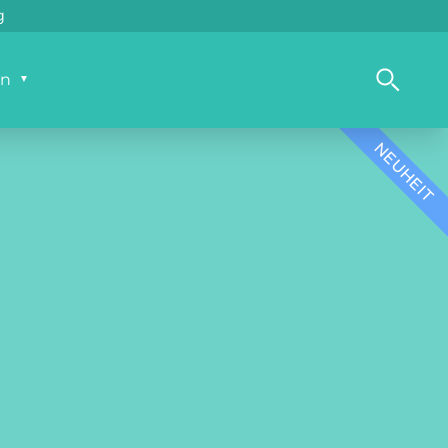
8 h*
ackung
en
NEUHEIT