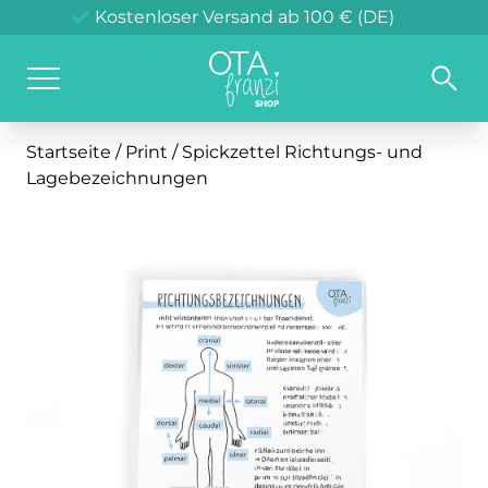
Liebevolle Verpackung
Klimaneutraler Versand in DE
Versand innerhalb 48 h*
Kostenloser Versand ab 100 € (DE)
Startseite
/
Print
/ Spickzettel Richtungs- und
Lagebezeichnungen
Hauben
Tassen
Helfer
Stützstrümpfe