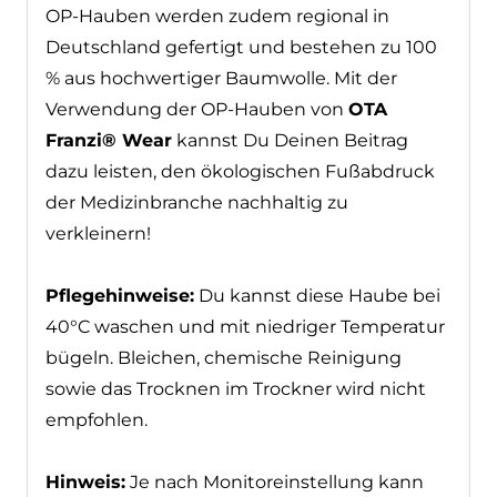
Alle OP-Hauben werden zudem regional in
Deutschland gefertigt und bestehen zu
×
100 % aus hochwertiger Baumwolle. Mit der
Fit im Thema HF-
Verwendung der OP-Hauben von
OTA
Chirurgie? ⚡
Franzi® Wear
kannst Du Deinen Beitrag
dazu leisten, den ökologischen Fußabdruck
Dein
StudyBook HF-Chirurgie
macht Dich fit
der Medizinbranche nachhaltig zu
im Thema Hochfrequenzchirurgie. Perfekt für
verkleinern!
Deine Prüfungen oder das Examen!
Pflegehinweise:
Du kannst diese Haube
bei 40°C waschen und mit niedriger
Jetzt ansehen
Temperatur bügeln. Bleichen, chemische
Reinigung sowie das Trocknen im Trockner
wird nicht empfohlen.
Hinweis:
Je nach Monitoreinstellung kann