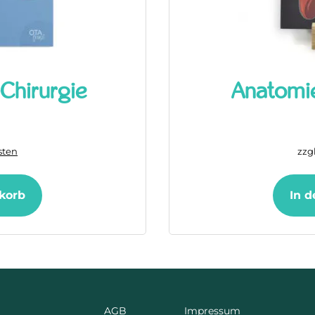
Chirurgie
Anatomie
sten
zzg
korb
In 
AGB
Impressum