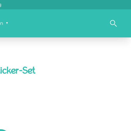
g
g
en
icker-Set