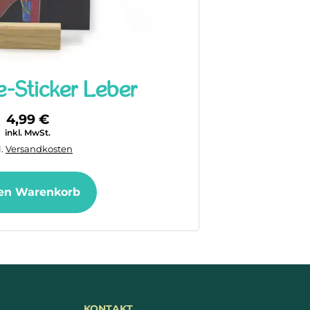
-Sticker Leber
4,99
€
inkl. MwSt.
l.
Versandkosten
den Warenkorb
KONTAKT