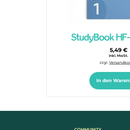
StudyBook HF-
5,49
€
inkl. MwSt.
zzgl.
Versandko
In den Waren
COMMUNITY