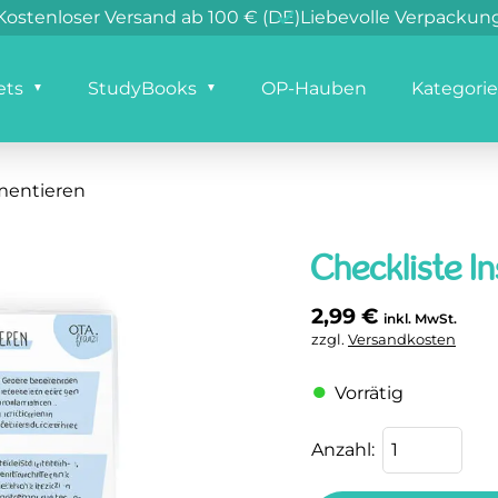
Klimaneutraler Versand in DE
Versand innerhalb 4
Kostenloser Versand ab 100 € (DE)
Liebevolle Verp
ets
StudyBooks
OP-Hauben
Kategori
umentieren
Checkliste I
2,99
€
inkl. MwSt.
zzgl.
Versandkosten
Vorrätig