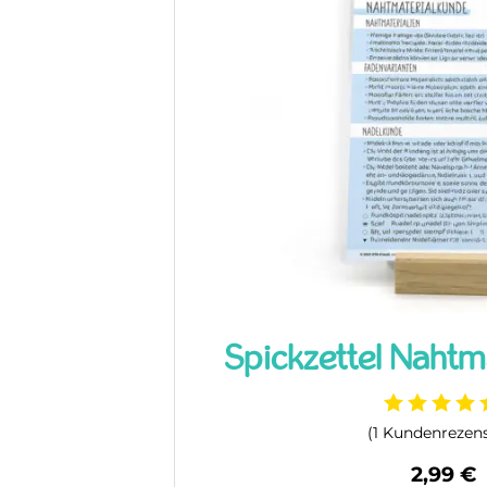
Deine Prüfungen o
Spickzettel Nahtm
(
1
Kundenrezens
2,99
€