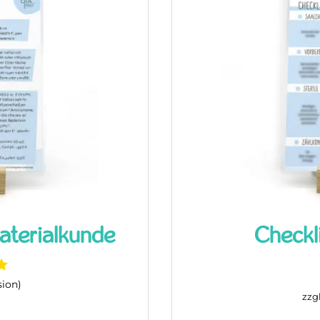
der das Examen!
Jetzt ansehen
aterialkunde
Checkli
ion)
zzgl.