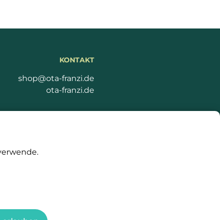
KONTAKT
shop@ota-franzi.de
ota-franzi.de
tig einkaufen
 verwende.
0