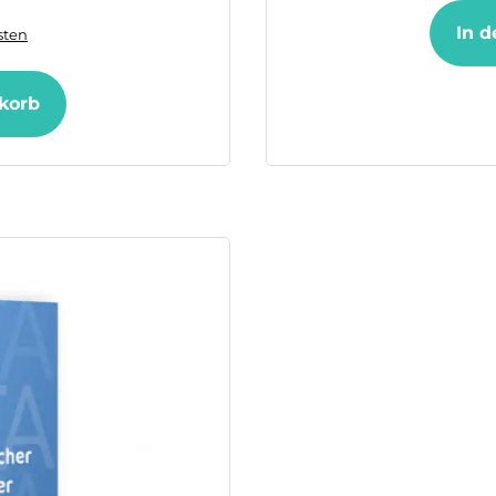
In d
ten
korb