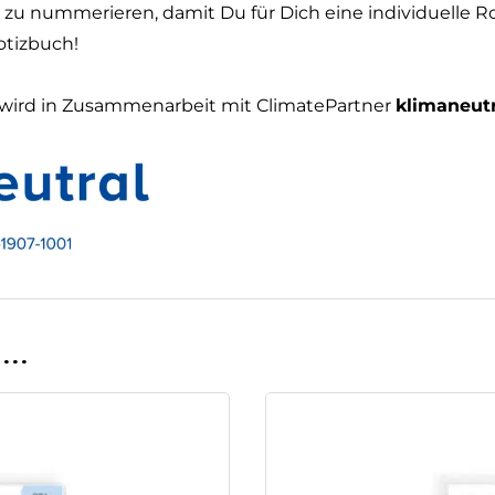
 zu nummerieren, damit Du für Dich eine individuelle R
otizbuch!
“ wird in Zusammenarbeit mit ClimatePartner
klimaneutr
n …
ema HF-Chirurgie? ⚡
-Chirurgie
macht Dich fit im Thema Hochfrequenzchirur