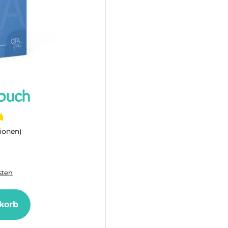
buch
onen)
ten
korb