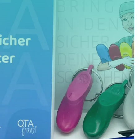
×
Fit im Thema HF-
Chirurgie? ⚡
Dein
StudyBook HF-Chirurgie
macht Dich fit
im Thema Hochfrequenzchirurgie. Perfekt für
Deine Prüfungen oder das Examen!
Jetzt ansehen