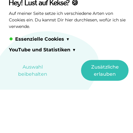
Hey! Lust auf Kekse? 🍪
Auf meiner Seite setze ich verschiedene Arten von
Cookies ein. Du kannst Dir hier durchlesen, wofür ich sie
verwende.
Essenzielle Cookies
YouTube und Statistiken
0
Auswahl
Zusätzliche
beibehalten
erlauben
Tasse „ATA-Definition“
16,99
€
inkl. MwSt.
zzgl.
Versandkosten
In den Warenkorb