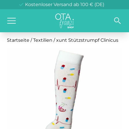
Liebevolle Verpackung
Klimaneutraler Versand in DE
Versand innerhalb 48 h*
Kostenloser Versand ab 100 € (DE)
Startseite
/
Textilien
/ xunt Stützstrumpf
Clinicus
Hauben
Tassen
Helfer
Stützstrümpfe