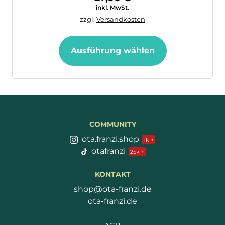
(
1
Kundenrezension)
27,90
€
inkl. MwSt.
zzgl.
Versandkosten
Ausführung wählen
COMMUNITY
ota.franzi.shop
otafranzi
KONTAKT
shop@ota-franzi.de