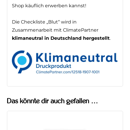
A
TA Notizbuch,
welches Du ebenfalls in
meinem Shop käuflich erwerben kannst!
StudyBook HF-Chirurgie
Die Checkliste „Blut“ wird in
Zusammenarbeit mit ClimatePartner
klimaneutral in Deutschland hergestellt
.
Jetzt ansehen
Das könnte dir auch gefallen …