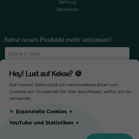
Zahlung
Bewerten
Keine neuen Produkte mehr verpassen!
Anmelden
Hey! Lust auf Kekse? 🍪
Auf meiner Seite setze ich verschiedene Arten von
Sicher und nachhaltig einkaufen
Cookies ein. Du kannst Dir hier durchlesen, wofür ich sie
verwende.
Essenzielle Cookies
YouTube und Statistiken
0