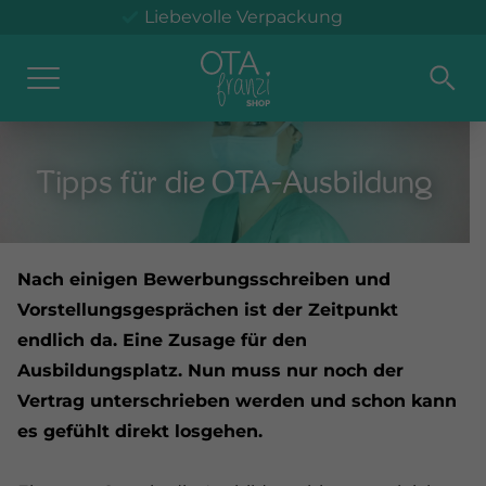
Liebevolle Verpackung
Klimaneutraler Versand in DE
Versand innerhalb 48 h*
Kostenloser Versand ab 100 € (DE)
Tipps für die OTA-Ausbildung
Hauben
Tassen
Helfer
Stützstrümpfe
Nach einigen Bewerbungsschreiben und
Vorstellungsgesprächen ist der Zeitpunkt
endlich da. Eine Zusage für den
Ausbildungsplatz. Nun muss nur noch der
Vertrag unterschrieben werden und schon kann
es gefühlt direkt losgehen.